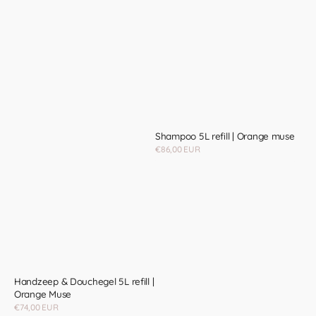
Shampoo 5L refill | Orange muse
Regular
€86,00 EUR
price
Handzeep & Douchegel 5L refill |
Orange Muse
Regular
€74,00 EUR