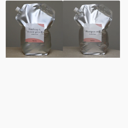
Handzeep
Shampoo
&
5L
Douchegel
refill
5L
|
refill
Garden
|
of
Garden
Roses
of
Roses