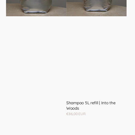
the
Woods
Shampoo 5L refill | Into the
Woods
Regular
€86,00 EUR
price