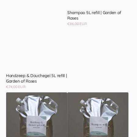
Shampoo 5L refill | Garden of
Roses
Regular
€86,00 EUR
price
Handzeep & Douchegel 5L refill |
Garden of Roses
Regular
€74,00 EUR
price
Handzeep
Shampoo
&
5L
Douchegel
refill
5L
|
refill
Into
|
the
Into
Woods