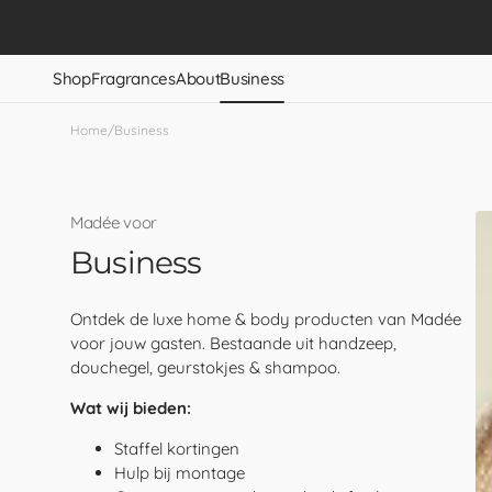
Skip to
content
Shop
Fragrances
About
Business
Business shop
Home
/
Business
Madée voor
Business
Ontdek de luxe home & body producten van Madée
voor jouw gasten. Bestaande uit handzeep,
douchegel, geurstokjes & shampoo.
Wat wij bieden:
Staffel kortingen
Hulp bij montage