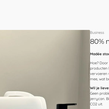
Business
80% m
Madée stoo
Hoe? Door 
producten b
vervoeren 
mee, wat br
Wil je liev
Geen probl
jerrycan. B
CO2 uit.