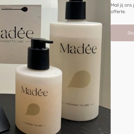
Mail jij on
offerte.
Stu