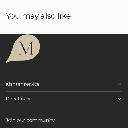
Luxe
Luxe
set
set
You may also like
|
|
Into
Into
the
the
Woods
Woods
Klantenservice
Direct naar
Join our community