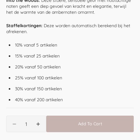
Into the Woods:
Deze stoere, sensuele geur met houtachtige
noten geeft een diep gevoel van kracht en elegantie, terwijl
het de warmte van de ambernoten omarmt.
Staffelkortingen:
Deze worden automatisch berekend bij het
afrekenen.
10% vanaf 5 artikelen
15% vanaf 25 artikelen
20% vanaf 50 artikelen
25% vanaf 100 artikelen
30% vanaf 150 artikelen
40% vanaf 200 artikelen
Translation
Add To Cart
missing:
Decrease
Increase
nl.products.product.quantity.label
quantity
quantity
for
for