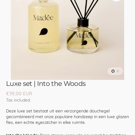
media
1
in
gallery
view
Luxe set | Into the Woods
Regular
€39,00 EUR
price
Tax included.
Deze luxe set bestaat uit een verzorgende
douchegel
gecombineerd met onze populaire
handzeep
in een luxe glazen
fles, een echte eyecatcher in elke ruimte.